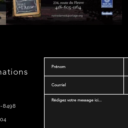
Nous contacter
mations
8-8498
204