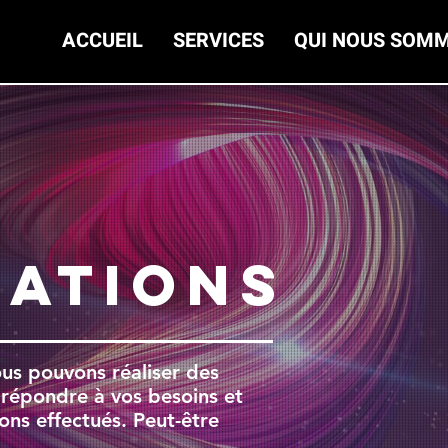
ACCUEIL
SERVICES
QUI NOUS SOMM
SATIONS
ous pouvons réaliser des
 répondre à vos besoins et
ions effectués. Peut-être