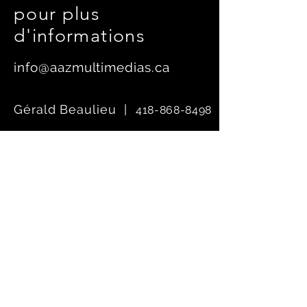
pour plus
d'informations
info@aazmultimedias.ca
Gérald Beaulieu |
418-868-8498
Billy Mainville |
581-748-1204
Nous contacter